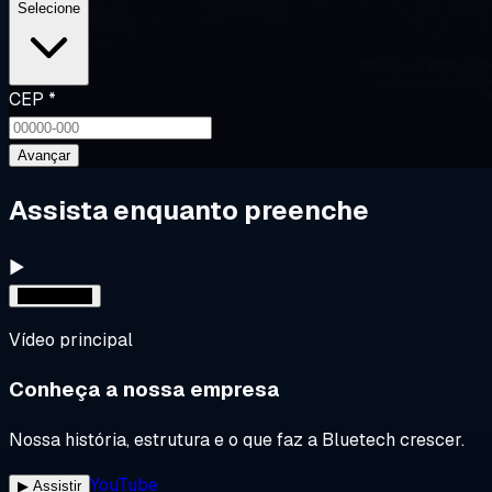
Selecione
CEP
*
Avançar
Assista enquanto preenche
▶
1
▶
Conheça
Vídeo principal
Conheça a nossa empresa
Nossa história, estrutura e o que faz a Bluetech crescer.
YouTube
▶ Assistir