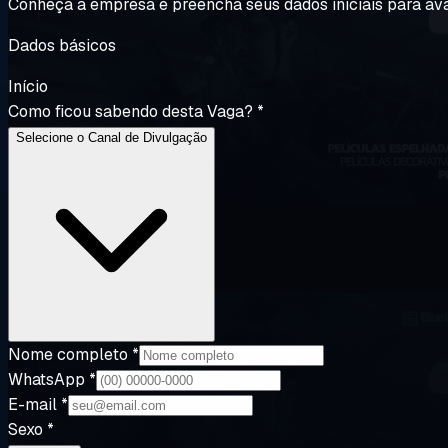
Conheça a empresa e preencha seus dados iniciais para av
Dados básicos
Início
Como ficou sabendo desta Vaga?
*
Selecione o Canal de Divulgação
Nome completo
*
WhatsApp
*
E-mail
*
Sexo
*