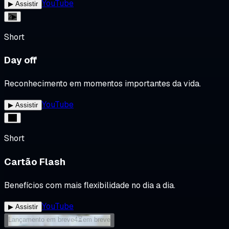
YouTube
▶ Assistir
2
▶
Short
Day off
Reconhecimento em momentos importantes da vida.
YouTube
▶ Assistir
3
▶
Short
Cartão Flash
Benefícios com mais flexibilidade no dia a dia.
YouTube
▶ Assistir
Lançamento em breve
4
⏳
em breve